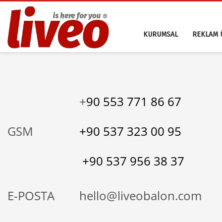
KURUMSAL
REKLAM 
+
90 553 771 86 67
GSM
+90 537 323 00 95
+90 537 956 38 37
E-POSTA
hello@liveobalon.com