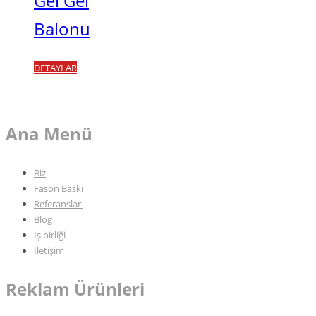
Gel Gel
Balonu
DETAYLAR
Ana Menü
Biz
Fason Baskı
Referanslar
Blog
İş birliği
İletişim
Reklam Ürünleri