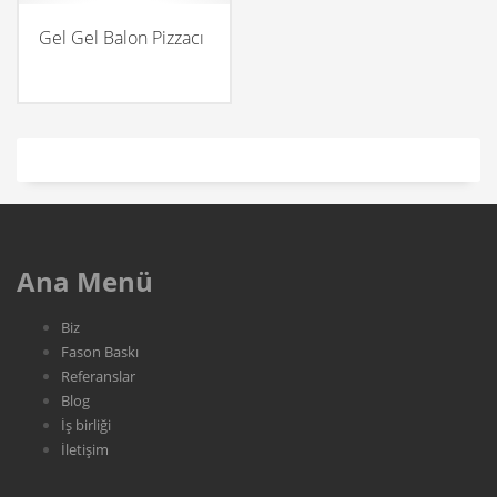
Gel Gel Balon Pizzacı
Ana Menü
Biz
Fason Baskı
Referanslar
Blog
İş birliği
İletişim