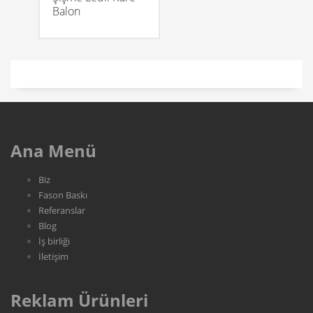
Balon
Ana Menü
Biz
Fason Baskı
Referanslar
Blog
İş birliği
İletişim
Reklam Ürünleri