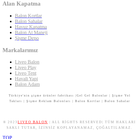
Alan Kapatma
Balon Kortlar
Balon Sahalar
Havuz Kapatma
Balon At Maneji
Şişme Depo
Markalarımız
Liveo Balon
Liveo Play
Liveo Tent
Havali Yapi
Balon Adam
Türkiye'nin şişme ürünler fabrikası |Gel Gel Balonlar | Şişme Yol
Takları | Şişme Reklam Balonları | Balon Kortlar | Balon Sahalar
® 2023
LIVEO BALON
| ALL RIGHTS RESERVED| TÜM HAKLARI
SAKLI TUTAR, IZINSIZ KOPLAYANAMAZ, ÇOĞALTILAMAZ.
TOP