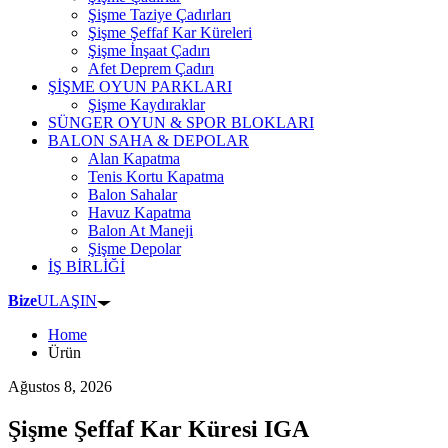
Şişme Taziye Çadırları
Şişme Şeffaf Kar Küreleri
Şişme İnşaat Çadırı
Afet Deprem Çadırı
ŞİŞME OYUN PARKLARI
Şişme Kaydıraklar
SÜNGER OYUN & SPOR BLOKLARI
BALON SAHA & DEPOLAR
Alan Kapatma
Tenis Kortu Kapatma
Balon Sahalar
Havuz Kapatma
Balon At Maneji
Şişme Depolar
İŞ BİRLİĞİ
Bize
ULAŞIN
Home
Ürün
Ağustos 8, 2026
Şişme Şeffaf Kar Küresi IGA