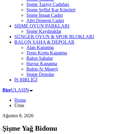
Şişme Taziye Çadırları
Şişme Şeffaf Kar Küreleri
Şişme İnşaat Çadırı
Afet Deprem Çadırı
ŞİŞME OYUN PARKLARI
Şişme Kaydıraklar
SÜNGER OYUN & SPOR BLOKLARI
BALON SAHA & DEPOLAR
Alan Kapatma
Tenis Kortu Kapatma
Balon Sahalar
Havuz Kapatma
Balon At Maneji
Şişme Depolar
İŞ BİRLİĞİ
Bize
ULAŞIN
Home
Ürün
Ağustos 8, 2026
Şişme Yağ Bidonu