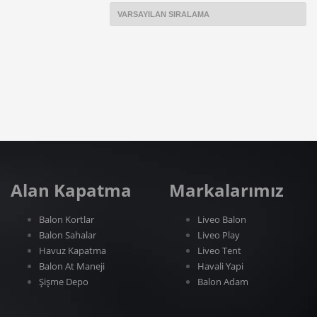
Alan Kapatma
Markalarımız
Balon Kortlar
Liveo Balon
Balon Sahalar
Liveo Play
Havuz Kapatma
Liveo Tent
Balon At Maneji
Havali Yapi
Şişme Depo
Balon Adam