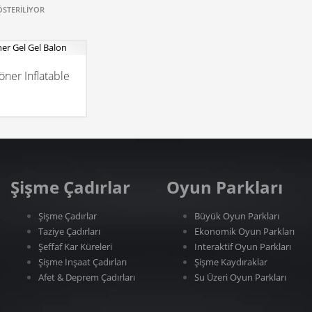
ÖSTERILIYOR
öner Inflatable
Şişme Çadırlar
Oyun Parkları
Şişme Çadırlar
Büyük Oyun Parkları
Taziye Çadırları
Ekonomik Oyun Parkları
Şeffaf Kar Küreleri
Interaktif Oyun Parkları
Şişme İnşaat Çadırları
Şişme Kaydıraklar
Afet & Deprem Çadırları
Su Üzeri Oyun Parkları