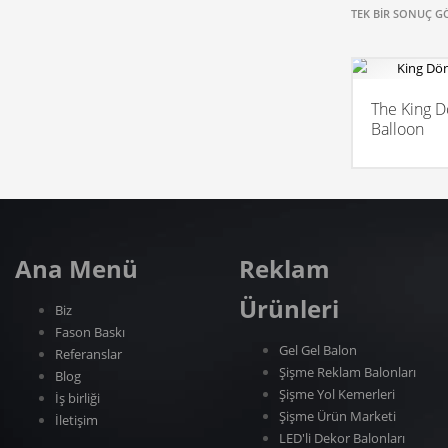
TEK BIR SONUÇ G
The King D
Balloon
Ana Menü
Reklam
Ürünleri
Biz
Fason Baskı
Gel Gel Balon
Referanslar
Şişme Reklam Balonları
Blog
Şişme Yol Kemerleri
İş birliği
Şişme Ürün Marketi
İletişim
LED'li Dekor Balonları