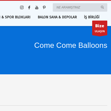
 & SPOR BLOKLARI
BALON SAHA & DEPOLAR
İŞ BİRLİĞİ
Bize
ULAŞIN
Come Come Balloons