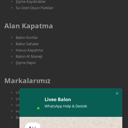
Şişme Kaydıraklar
Su Üzeri Oyun Parkları
Alan Kapatma
Balon Kortlar
Balon Sahalar
Havuz Kapatma
Balon At Maneji
Şişme Depo
Markalarımız
Liveo Balon
Liveo Play
Liveo Balon
Liveo Tent
WhatsApp Help & Destek
Havali Yapi
Balon Adam