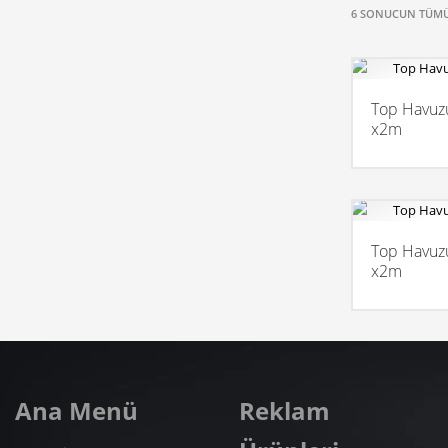
6 SONUCUN TÜMÜ
Top Havuz
x2m
Top Havuz
x2m
Ana Menü
Reklam