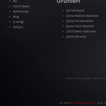
Ürünleri
Biz
Fason Baskı
Gel Gel Balon
Referanslar
Şişme Reklam Balonları
Blog
Şişme Yol Kemerleri
İş birliği
Şişme Ürün Marketi
İletişim
LED'li Dekor Balonları
Şişme Ekranlar
Türkiye'nin şişme ürünler f
® 2023
LIVEO BALON
| ALL