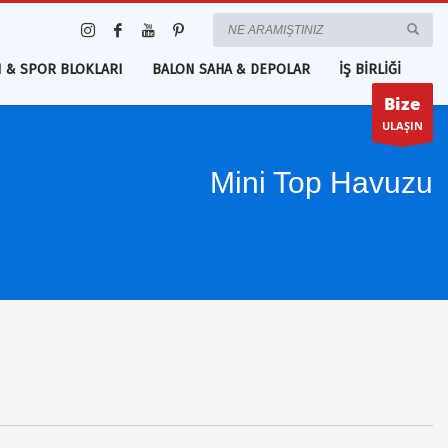
 & SPOR BLOKLARI
BALON SAHA & DEPOLAR
İŞ BİRLİĞİ
Bize
ULAŞIN
Mini Top Havuzu