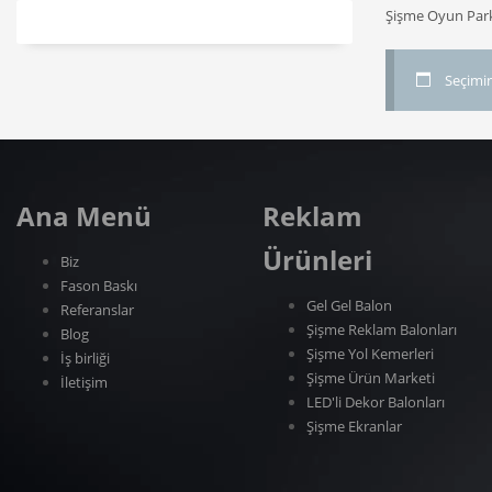
Şişme Oyun Parkl
Seçimin
Ana Menü
Reklam
Ürünleri
Biz
Fason Baskı
Gel Gel Balon
Referanslar
Şişme Reklam Balonları
Blog
Şişme Yol Kemerleri
İş birliği
Şişme Ürün Marketi
İletişim
LED'li Dekor Balonları
Şişme Ekranlar