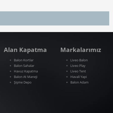
Alan Kapatma
Markalarımız
Balon Kortlar
Liveo Balon
Balon Sahalar
Liveo Play
Havuz Kapatma
Liveo Tent
Balon At Maneji
Havali Yapi
Şişme Depo
Balon Adam