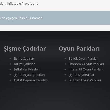
arı, Inflatable Playground
izle eşleşen ürün bulunamadı.
Şişme Çadırlar
Oyun Parkları
Şişme Çadırlar
Büyük Oyun Parkları
Taziye Çadırları
Ekonomik Oyun Parkları
Şeffaf Kar Küreleri
Interaktif Oyun Parkları
Şişme İnşaat Çadırları
Şişme Kaydıraklar
Afet & Deprem Çadırları
Su Üzeri Oyun Parkları