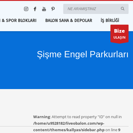
 & SPOR BLOKLARI
BALON SAHA & DEPOLAR
İŞ BİRLİĞİ
Bize
ULAŞIN
Şişme Engel Parkurları
Warning
: Attempt to read property "ID" on null in
/home/u9528182/liveobalon.com/wp-
content/themes/kallyas/sidebar.php
on line
9