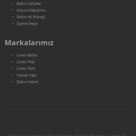
Balon Sahalar
Havuz Kapatma
Balon At Maneji
Şişme Depo
Markalarımız
Liveo Balon
Liveo Play
Liveo Tent
Havali Yapi
Balon Adam
Türkiye'nin şişme ürünler fabrikası |Gel Gel Balonlar | Şişme Yol