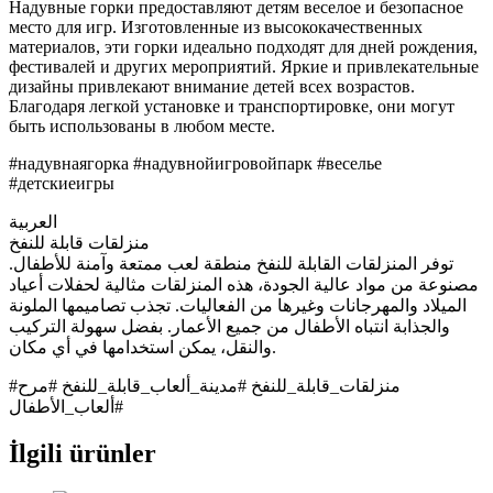
Надувные горки предоставляют детям веселое и безопасное
место для игр. Изготовленные из высококачественных
материалов, эти горки идеально подходят для дней рождения,
фестивалей и других мероприятий. Яркие и привлекательные
дизайны привлекают внимание детей всех возрастов.
Благодаря легкой установке и транспортировке, они могут
быть использованы в любом месте.
#надувнаягорка #надувнойигровойпарк #веселье
#детскиеигры
العربية
منزلقات قابلة للنفخ
توفر المنزلقات القابلة للنفخ منطقة لعب ممتعة وآمنة للأطفال.
مصنوعة من مواد عالية الجودة، هذه المنزلقات مثالية لحفلات أعياد
الميلاد والمهرجانات وغيرها من الفعاليات. تجذب تصاميمها الملونة
والجذابة انتباه الأطفال من جميع الأعمار. بفضل سهولة التركيب
والنقل، يمكن استخدامها في أي مكان.
#منزلقات_قابلة_للنفخ #مدينة_ألعاب_قابلة_للنفخ #مرح
#ألعاب_الأطفال
İlgili ürünler