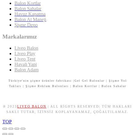
Balon Kortlar
Balon Sahalar
Havuz Kapatma
Balon At Maneji
Şişme Depo
Markalarımız
Liveo Balon
Liveo Play
Liveo Tent
Havali Yapi
Balon Adam
Türkiye'nin şişme ürünler fabrikası |Gel Gel Balonlar | Şişme Yol
Takları | Şişme Reklam Balonları | Balon Kortlar | Balon Sahalar
® 2023
LIVEO BALON
| ALL RIGHTS RESERVED| TÜM HAKLARI
SAKLI TUTAR, IZINSIZ KOPLAYANAMAZ, ÇOĞALTILAMAZ.
TOP