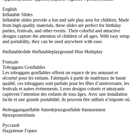
English
Inflatable Slides
Inflatable slides provide a fun and safe play area for children. Made
from high-quality materials, these slides are perfect for birthday
parties, festivals, and other events. Their colorful and attractive
designs capture the attention of children of all ages. With easy setup
and portability, they can be used anywhere with ease.
#inflatableslide #inflatableplayground #fun #kidsplay
Français
Toboggans Gonflables
Les toboggans gonflables offrent un espace de jeu amusant et
sécurisé pour les enfants. Fabriqués à partir de matériaux de haute
qualité, ces toboggans sont parfaits pour les fêtes d’anniversaire, les
festivals et autres événements. Leurs designs colorés et attrayants
captivent l’attention des enfants de tous âges. Avec une installation
facile et une grande portabilité, ils peuvent être utilisés n’importe où.
#tobogganganflable #airedejeuxgonflable #amusement
#jeuxpourenfants
Русский
Надувные Горки