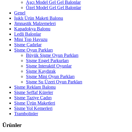
Aşçı Model Gel Gel Balonlar
Özel Model Gel Gel Balonlar
Genel
Işıklı Ürün Maketi Balonu
Jimnastik Malzemeleri
Kapadokya Balonu
Ledli Balonlar
Mini Top Havuzu
Şişme Çadırlar
Şişme Oyun Parkları
Büyük Şişme Oyun Parkları
Şişme Engel Parkurları
Şişme Interaktif Oyunlar
Şişme Kaydırak
Şişme Mini Oyun Parkları
Şişme Su Üzeri Oyun Parkları
Şişme Reklam Balonu
Şişme Şeffaf Küreler
Şişme Taziye Çadırı
Şişme Ürün Maketleri
Şişme Yol Kemerleri
Trambolinler
Ürünler