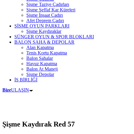
Şişme Taziye Çadırları
Şişme Şeffaf Kar Küreleri
Şişme İnşaat Çadırı
Afet Deprem Çadırı
ŞİŞME OYUN PARKLARI
Şişme Kaydıraklar
SÜNGER OYUN & SPOR BLOKLARI
BALON SAHA & DEPOLAR
Alan Kapatma
Tenis Kortu Kapatma
Balon Sahalar
Havuz Kapatma
Balon At Maneji
Şişme Depolar
İŞ BİRLİĞİ
Bize
ULAŞIN
Şişme Kaydırak Red 57