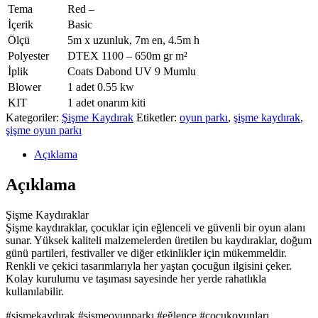
Tema
Red –
İçerik
Basic
Ölçü
5m x uzunluk, 7m en, 4.5m h
Polyester
DTEX 1100 – 650m gr m²
İplik
Coats Dabond UV 9 Mumlu
Blower
1 adet 0.55 kw
KIT
1 adet onarım kiti
Kategoriler:
Şişme Kaydırak
Etiketler:
oyun parkı
,
şişme kaydırak
,
şişme oyun parkı
Açıklama
Açıklama
Şişme Kaydıraklar
Şişme kaydıraklar, çocuklar için eğlenceli ve güvenli bir oyun alanı
sunar. Yüksek kaliteli malzemelerden üretilen bu kaydıraklar, doğum
günü partileri, festivaller ve diğer etkinlikler için mükemmeldir.
Renkli ve çekici tasarımlarıyla her yaştan çocuğun ilgisini çeker.
Kolay kurulumu ve taşıması sayesinde her yerde rahatlıkla
kullanılabilir.
#şişmekaydırak #şişmeoyunparkı #eğlence #çocukoyunları