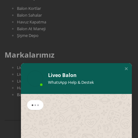
Balon Kortlar
Balon Sahalar
Havuz Kapatma
Balon At Maneji
Şişme Depo
Markalarımız
Liveo Balon
Liveo Play
Liveo Balon
Liveo Tent
WhatsApp Help & Destek
Havali Yapi
Balon Adam