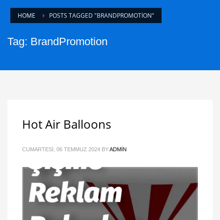
HOME
POSTS TAGGED "BRANDPROMOTION"
Tag: BrandPromotion
Hot Air Balloons
CUMARTESI, 06 TEMMUZ 2024
BY
ADMIN