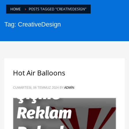
HOME
POSTS TAGGED "CREATIVEDESIGN"
Tag: CreativeDesign
Hot Air Balloons
CUMARTESI, 06 TEMMUZ 2024
BY
ADMIN