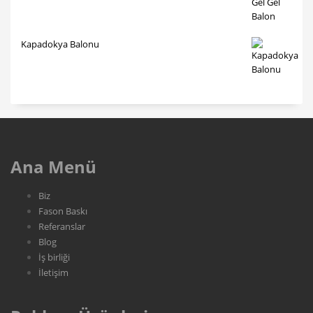
Kapadokya Balonu
Ana Menü
Biz
Fason Baskı
Referanslar
Blog
İş birliği
İletişim