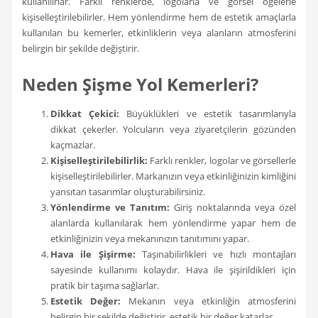
kullanılırlar. Farklı renklerde, logolarla ve görsel öğelerle
kişiselleştirilebilirler. Hem yönlendirme hem de estetik amaçlarla
kullanılan bu kemerler, etkinliklerin veya alanların atmosferini
belirgin bir şekilde değiştirir.
Neden Şişme Yol Kemerleri?
Dikkat Çekici:
Büyüklükleri ve estetik tasarımlarıyla
dikkat çekerler. Yolcuların veya ziyaretçilerin gözünden
kaçmazlar.
Kişiselleştirilebilirlik:
Farklı renkler, logolar ve görsellerle
kişiselleştirilebilirler. Markanızın veya etkinliğinizin kimliğini
yansıtan tasarımlar oluşturabilirsiniz.
Yönlendirme ve Tanıtım:
Giriş noktalarında veya özel
alanlarda kullanılarak hem yönlendirme yapar hem de
etkinliğinizin veya mekanınızın tanıtımını yapar.
Hava ile Şişirme:
Taşınabilirlikleri ve hızlı montajları
sayesinde kullanımı kolaydır. Hava ile şişirildikleri için
pratik bir taşıma sağlarlar.
Estetik Değer:
Mekanın veya etkinliğin atmosferini
belirgin bir şekilde değiştirir, estetik bir değer katarlar.