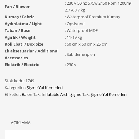
: 230 v 50 hz 575w 2450 Rpm 1200m³
Fan / Blower
2.7 A 8,7 kg
Kumaş / Fabric
: Waterproof Premium Kumaş
Aydınlatma / Light
: Opsiyonel
Taban / Base
: Waterproof MDF
Ağırlık / Weight
: 11-19 kg
Koli Ebatı / Box Size
: 60 cm x 60 cm x 25 cm
Ek aksesuarlar / Additional
: Sabitleme ipleri
Accessories
Elektrik / Electric
: 230 v
Stok kodu:
1749
Kategoriler:
Şişme Yol Kemerleri
Etiketler:
Balon Tak
,
Inflatable Arch
,
Şişme Tak
,
Şişme Yol Kemerleri
AÇIKLAMA