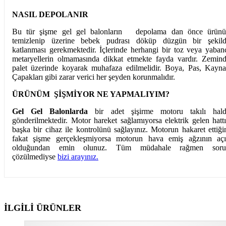
NASIL DEPOLANIR
Bu tür şişme gel gel balonların depolama dan önce ürün
temizlenip üzerine bebek pudrası döküp düzgün bir şekil
katlanması gerekmektedir. İçlerinde herhangi bir toz veya yaban
metaryellerin olmamasında dikkat etmekte fayda vardır. Zemin
palet üzerinde koyarak muhafaza edilmelidir. Boya, Pas, Kayn
Çapakları gibi zarar verici her şeyden korunmalıdır.
ÜRÜNÜM ŞİŞMİYOR NE YAPMALIYIM?
Gel Gel Balonlarda
bir adet şişirme motoru takılı hal
gönderilmektedir. Motor hareket sağlamıyorsa elektrik gelen hatt
başka bir cihaz ile kontrolünü sağlayınız. Motorun hakaret ettiği
fakat şişme gerçekleşmiyorsa motorun hava emiş ağzının aç
olduğundan emin olunuz. Tüm müdahale rağmen soru
çözülmediyse
bizi arayınız.
İLGILI ÜRÜNLER