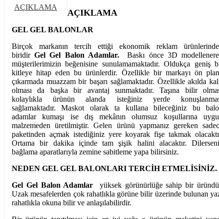
AÇIKLAMA
AÇIKLAMA
GEL GEL BALONLAR
Birçok markanın tercih ettiği ekonomik reklam ürünlerind
biridir
Gel Gel Balon Adamlar.
Baskı önce 3D modellenere
müşterilerimizin beğenisine sunulamamaktadır. Oldukça geniş b
kitleye hitap eden bu ürünlerdir. Özellikle bir markayı ön pla
çıkarmada muazzam bir başarı sağlamaktadır. Özellikle akılda kal
olması da başka bir avantaj sunmaktadır. Taşına bilir olma
kolaylıkla ürünün alanda isteğiniz yerde konuşlanmas
sağlamaktadır. Maskot olarak ta kullana bileceğiniz bu bal
adamlar kumaşı ise dış mekânın olumsuz koşullarına uyg
malzemeden üretilmiştir. Gelen ürünü yapmanız gereken sade
paketinden açmak istediğiniz yere koyarak fişe takmak olacaktı
Ortama bir dakika içinde tam şişik halini alacaktır. Dilersen
bağlama aparatlarıyla zemine sabitleme yapa bilirsiniz.
NEDEN GEL GEL BALONLARI TERCİH ETMELİSİNİZ.
Gel Gel Balon Adamlar
yüksek görünürlüğe sahip bir üründü
Uzak mesafelerden çok rahatlıkla görüne bilir üzerinde bulunan ya
rahatlıkla okuna bilir ve anlaşılabilirdir.