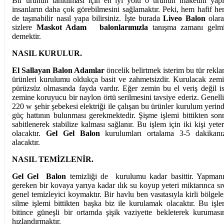
Bir ürünün tanıtılması için en iyi yolu o ürünün maketini yap
insanların daha çok görebilmesini sağlamaktır. Peki, hem hafif h
de taşınabilir nasıl yapa bilirsiniz. İşte burada
Liveo Balon
olar
sizlere
Maskot Adam
balonlarımızla
tanışma zamanı gelm
demektir.
NASIL KURULUR.
El Sallayan Balon Adamlar
öncelik belirtmek isterim bu tür rekl
ürünleri kurulumu oldukça basit ve zahmetsizdir. Kurulacak zem
pürüzsüz olmasında fayda vardır. Eğer zemin bu el veriş değil i
zemine koruyucu bir naylon örtü serilmesini tavsiye ederiz. Genell
220 w şehir şebekesi elektriği ile çalışan bu ürünler kurulum yerin
güç hattının bulunması gerekmektedir. Şişme işlemi bittikten son
sabitlenerek stabilize kalması sağlanır. Bu işlem için iki kişi yeter
olacaktır.
Gel Gel Balon
kurulumları ortalama 3-5 dakikanı
alacaktır.
NASIL TEMİZLENİR.
Gel Gel Balon
temizliği de kurulumu kadar basittir. Yapman
gereken bir kovaya yarıya kadar ılık su koyup yeteri miktarınca sı
genel temizleyici koymaktır. Bir havlu ben vasıtasıyla kirli bölgele
silme işlemi bittikten başka biz ile kurulamak olacaktır. Bu işl
bitince güneşli bir ortamda şişik vaziyette bekleterek kuruması
hızlandırmaktır.