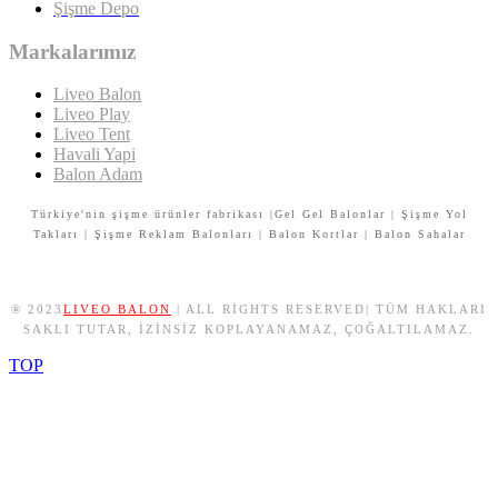
Şişme Depo
Markalarımız
Liveo Balon
Liveo Play
Liveo Tent
Havali Yapi
Balon Adam
Türkiye'nin şişme ürünler fabrikası |Gel Gel Balonlar | Şişme Yol
Takları | Şişme Reklam Balonları | Balon Kortlar | Balon Sahalar
® 2023
LIVEO BALON
| ALL RIGHTS RESERVED| TÜM HAKLARI
SAKLI TUTAR, IZINSIZ KOPLAYANAMAZ, ÇOĞALTILAMAZ.
TOP