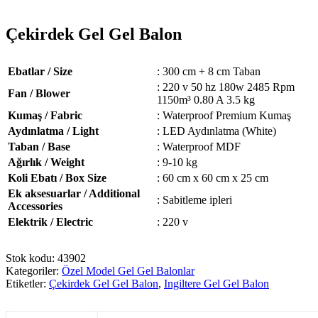
Çekirdek Gel Gel Balon
Ebatlar / Size
: 300 cm + 8 cm Taban
: 220 v 50 hz 180w 2485 Rpm
Fan / Blower
1150m³ 0.80 A 3.5 kg
Kumaş / Fabric
: Waterproof Premium Kumaş
Aydınlatma / Light
: LED Aydınlatma (White)
Taban / Base
: Waterproof MDF
Ağırlık / Weight
: 9-10 kg
Koli Ebatı / Box Size
: 60 cm x 60 cm x 25 cm
Ek aksesuarlar / Additional
: Sabitleme ipleri
Accessories
Elektrik / Electric
: 220 v
Stok kodu:
43902
Kategoriler:
Özel Model Gel Gel Balonlar
Etiketler:
Çekirdek Gel Gel Balon
,
Ingiltere Gel Gel Balon