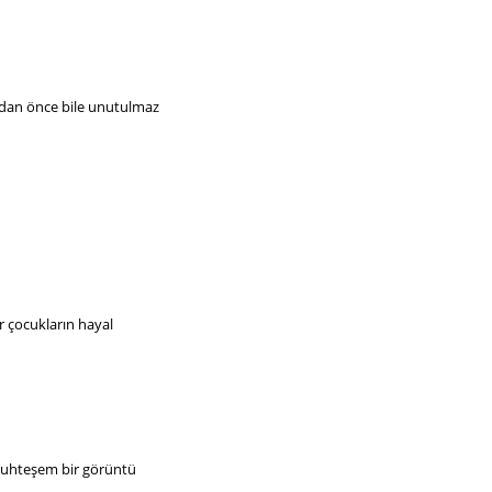
rmadan önce bile unutulmaz
ar çocukların hayal
 muhteşem bir görüntü