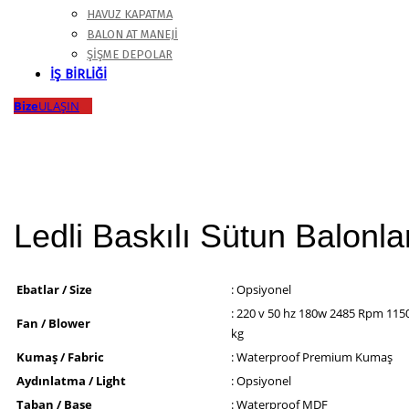
HAVUZ KAPATMA
BALON AT MANEJI
ŞIŞME DEPOLAR
İŞ BİRLİĞİ
Bize
ULAŞIN
Ledli Baskılı Sütun Balonla
Ebatlar / Size
: Opsiyonel
: 220 v 50 hz 180w 2485 Rpm 1150
Fan / Blower
kg
Kumaş / Fabric
: Waterproof Premium Kumaş
Aydınlatma / Light
: Opsiyonel
Taban / Base
: Waterproof MDF