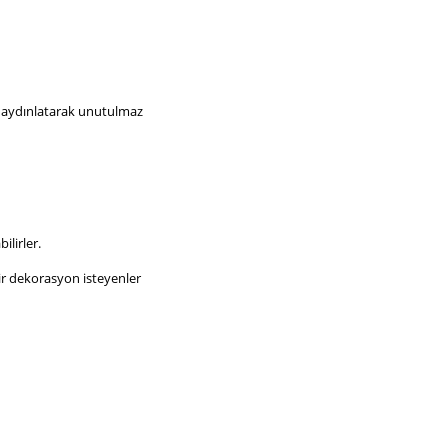
nı aydınlatarak unutulmaz
ilirler.
bir dekorasyon isteyenler