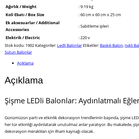
Ağırlık / Weight
: 9-19 kg
Koli Ebatı / Box Size
: 60 cm x 60 cm x 25 cm
Ek aksesuarlar / Additional
: Sabitleme ipleri
Accessories
Elektrik / Electric
: 220 v
Stok kodu:
1902
Kategoriler:
Ledli Balonlar
Etiketler:
Baskılı Balon
,
Işıklı B
Sütun Balonlar
Açıklama
Açıklama
Şişme LEDli Balonlar: Aydınlatmalı Eğl
Günümüzün parti ve etkinlik dekorasyon trendlerinin başında, şişme LEDli 
her tür etkinliği aydınlatarak unutulmaz anlar yaratıyor. Bu makalede, şişme
dekorasyon meraklıları için ilham kaynağı olacak.