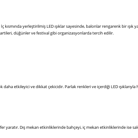
ç kısmında yerleştirilmiş LED ışıklar sayesinde, balonlar rengarenk bir ışık y
tileri, düğünler ve festival gibi organizasyonlarda tercih edilir.
aha etkileyici ve dikkat çekicidir. Parlak renkleri ve içerdiği LED ışıklarıyl
fer yaratır. Dış mekan etkinliklerinde bahçeyi, iç mekan etkinliklerinde ise sa