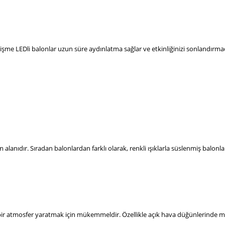
e, şişme LEDli balonlar uzun süre aydınlatma sağlar ve etkinliğinizi sonlandı
alanıdır. Sıradan balonlardan farklı olarak, renkli ışıklarla süslenmiş balonl
ik bir atmosfer yaratmak için mükemmeldir. Özellikle açık hava düğünlerinde