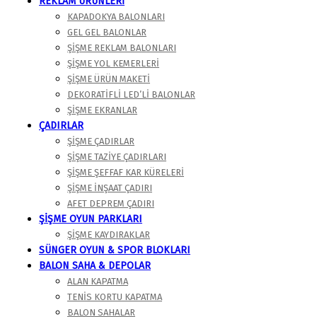
REKLAM ÜRÜNLERİ
KAPADOKYA BALONLARI
GEL GEL BALONLAR
ŞIŞME REKLAM BALONLARI
ŞIŞME YOL KEMERLERI
ŞIŞME ÜRÜN MAKETI
DEKORATIFLI LED’LI BALONLAR
ŞIŞME EKRANLAR
ÇADIRLAR
ŞIŞME ÇADIRLAR
ŞIŞME TAZIYE ÇADIRLARI
ŞIŞME ŞEFFAF KAR KÜRELERI
ŞIŞME İNŞAAT ÇADIRI
AFET DEPREM ÇADIRI
ŞİŞME OYUN PARKLARI
ŞIŞME KAYDIRAKLAR
SÜNGER OYUN & SPOR BLOKLARI
BALON SAHA & DEPOLAR
ALAN KAPATMA
TENIS KORTU KAPATMA
BALON SAHALAR