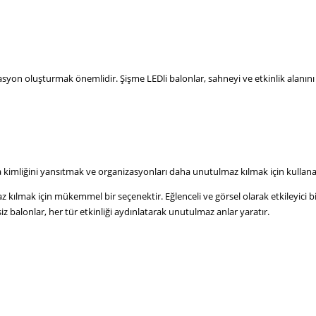
orasyon oluşturmak önemlidir. Şişme LEDli balonlar, sahneyi ve etkinlik alanı
ka kimliğini yansıtmak ve organizasyonları daha unutulmaz kılmak için kullanab
maz kılmak için mükemmel bir seçenektir. Eğlenceli ve görsel olarak etkileyici 
iz balonlar, her tür etkinliği aydınlatarak unutulmaz anlar yaratır.