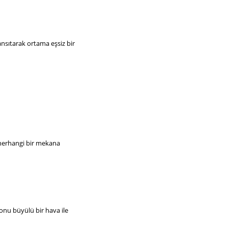
ansıtarak ortama eşsiz bir
a herhangi bir mekana
lonu büyülü bir hava ile