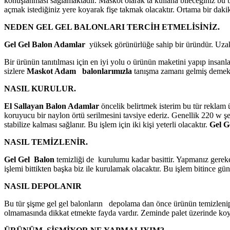
konuşlanması sağlamaktadır. Maskot olarak ta kullana bileceğiniz bu
açmak istediğiniz yere koyarak fişe takmak olacaktır. Ortama bir dakika
NEDEN GEL GEL BALONLARI TERCİH ETMELİSİNİZ.
Gel Gel Balon Adamlar
yüksek görünürlüğe sahip bir üründür. Uzak m
Bir ürünün tanıtılması için en iyi yolu o ürünün maketini yapıp insanla
sizlere
Maskot Adam
balonlarımızla
tanışma zamanı gelmiş demekt
NASIL KURULUR.
El Sallayan Balon Adamlar
öncelik belirtmek isterim bu tür reklam
koruyucu bir naylon örtü serilmesini tavsiye ederiz. Genellik 220 w şe
stabilize kalması sağlanır. Bu işlem için iki kişi yeterli olacaktır.
Gel G
NASIL TEMİZLENİR.
Gel Gel Balon
temizliği de kurulumu kadar basittir. Yapmanız gereken
işlemi bittikten başka biz ile kurulamak olacaktır. Bu işlem bitince gü
NASIL DEPOLANIR
Bu tür şişme gel gel balonların depolama dan önce ürünün temizlenip 
olmamasında dikkat etmekte fayda vardır. Zeminde palet üzerinde koya