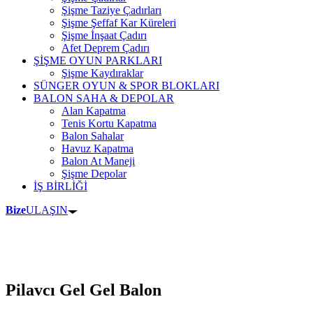
Şişme Taziye Çadırları
Şişme Şeffaf Kar Küreleri
Şişme İnşaat Çadırı
Afet Deprem Çadırı
ŞİŞME OYUN PARKLARI
Şişme Kaydıraklar
SÜNGER OYUN & SPOR BLOKLARI
BALON SAHA & DEPOLAR
Alan Kapatma
Tenis Kortu Kapatma
Balon Sahalar
Havuz Kapatma
Balon At Maneji
Şişme Depolar
İŞ BİRLİĞİ
Bize
ULAŞIN
Pilavcı Gel Gel Balon