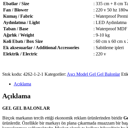
Ebatlar / Size
: 335 cm + 8 cm T
Fan / Blower
: 220 v 50 hz 180
Kumaş / Fabric
: Waterproof Pre
Aydınlatma / Light
: LED Aydınlatma 
Taban / Base
: Waterproof MDF
Ağırlık / Weight
: 9-10 kg
Koli Ebatı / Box Size
: 60 cm x 60 cm x
Ek aksesuarlar / Additional Accessories
: Sabitleme ipleri
Elektrik / Electric
: 220 v
Stok kodu:
4262-1-2-1
Kategoriler:
Aşçı Model Gel Gel Balonlar
Etik
Açıklama
Açıklama
GEL GEL BALONLAR
Birçok markanın tercih ettiği ekonomik reklam ürünlerinden biridir
Ge
ürünlerdir. Özellikle bir markayı ön plana çıkarmada muazzam bir başar