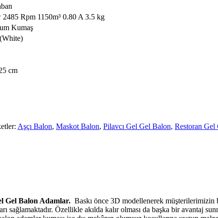
aban
w 2485 Rpm 1150m³ 0.80 A 3.5 kg
mium Kumaş
(White)
 25 cm
etler:
Aşçı Balon
,
Maskot Balon
,
Pilavcı Gel Gel Balon
,
Restoran Gel
l Gel Balon Adamlar.
Baskı önce 3D modellenerek müşterilerimizin b
ı sağlamaktadır. Özellikle akılda kalır olması da başka bir avantaj sunm