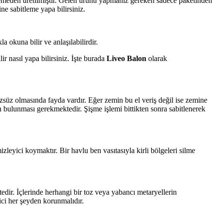
emeden üretilmiştir. Gelen ürünü yapmanız gereken sadece paketinden
ne sabitleme yapa bilirsiniz.
 okuna bilir ve anlaşılabilirdir.
r nasıl yapa bilirsiniz. İşte burada
Liveo Balon
olarak
zsüz olmasında fayda vardır. Eğer zemin bu el veriş değil ise zemine
ın bulunması gerekmektedir. Şişme işlemi bittikten sonra sabitlenerek
zleyici koymaktır. Bir havlu ben vasıtasıyla kirli bölgeleri silme
ir. İçlerinde herhangi bir toz veya yabancı metaryellerin
ci her şeyden korunmalıdır.