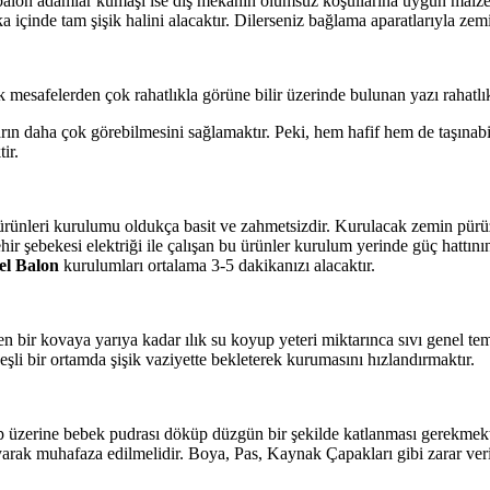
 balon adamlar kumaşı ise dış mekânın olumsuz koşullarına uygun malz
 içinde tam şişik halini alacaktır. Dilerseniz bağlama aparatlarıyla zemi
esafelerden çok rahatlıkla görüne bilir üzerinde bulunan yazı rahatlıkla
rın daha çok görebilmesini sağlamaktır. Peki, hem hafif hem de taşınabili
ir.
 ürünleri kurulumu oldukça basit ve zahmetsizdir. Kurulacak zemin pürü
hir şebekesi elektriği ile çalışan bu ürünler kurulum yerinde güç hattın
el Balon
kurulumları ortalama 3-5 dakikanızı alacaktır.
 bir kovaya yarıya kadar ılık su koyup yeteri miktarınca sıvı genel temi
neşli bir ortamda şişik vaziyette bekleterek kurumasını hızlandırmaktır.
üzerine bebek pudrası döküp düzgün bir şekilde katlanması gerekmekted
rak muhafaza edilmelidir. Boya, Pas, Kaynak Çapakları gibi zarar veri